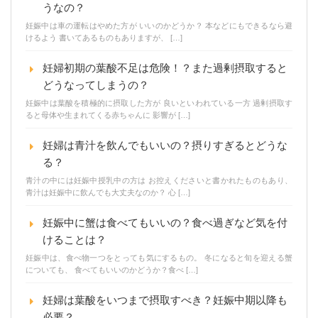
うなの？
妊娠中は車の運転はやめた方が いいのかどうか？ 本などにもできるなら避
けるよう 書いてあるものもありますが、 […]
妊婦初期の葉酸不足は危険！？また過剰摂取すると
どうなってしまうの？
妊娠中は葉酸を積極的に摂取した方が 良いといわれている一方 過剰摂取す
ると母体や生まれてくる赤ちゃんに 影響が […]
妊婦は青汁を飲んでもいいの？摂りすぎるとどうな
る？
青汁の中には妊娠中授乳中の方は お控えくださいと書かれたものもあり、
青汁は妊娠中に飲んでも大丈夫なのか？ 心 […]
妊娠中に蟹は食べてもいいの？食べ過ぎなど気を付
けることは？
妊娠中は、食べ物一つをとっても気にするもの。 冬になると旬を迎える蟹
についても、 食べてもいいのかどうか？食べ […]
妊婦は葉酸をいつまで摂取すべき？妊娠中期以降も
必要？