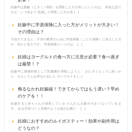
妊娠中は葉酸（ビタミンB群）を摂取した方が良いというのは、 有名な話で
すが、いつ頃まで 意識して摂取した方が良 […]
妊娠中に学資保険に入った方がメリットが大きい！
その理由は？
子供ができると、子供の教育のために学資保険（こども保険）に加入した方
が、何かと安心です。 学資保険というのは、 […]
妊婦はヨーグルトの食べ方に注意が必要？食べ過ぎ
は厳禁！？
妊娠中に便秘対策として乳酸菌を摂取しようと、 またダイエットに良いか
ら、カルシウムを摂るためにと ヨーグルトを […]
侮るなかれ妊娠線！できてからではもう遅い？早め
のケアを！！
妊娠すると赤ちゃんが成長していき だんだんお腹が大きくなっていきま
す。 ある日気づくと赤紫のような線がお腹に・ […]
妊婦におすすめのルイボスティー！効果や副作用は
どうなの？