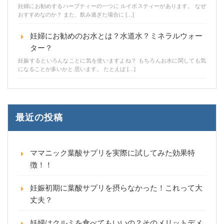
妊婦にお勧めするハーブティーの一つに ルイボスティーがあります。 なぜ
おすすめなのか？ また、飲み過ぎた場合に […]
妊婦にお勧めのお水とは？水道水？ミネラルウォー
ター？
妊娠するといろんなことに気を使いますよね？ もちろんお水に関しても気
になることが多いかと 思います。 たとえば […]
最近の投稿
ママニック葉酸サプリを実際に試してみた効果特
徴！！
妊娠初期に葉酸サプリを摂らなかった！これって大
丈夫？
妊婦はクルミを食べてもいいの？そのメリットデメ