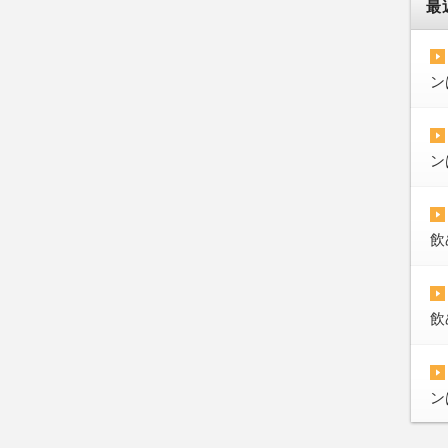
最
ン
ン
飲
飲
ン