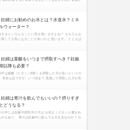
妊婦にお勧めのお水とは？水道水？ミネ
ルウォーター？
娠するといろんなことに気を使いますよね？ もちろんお
に関しても気になることが多いかと 思います。 たとえば
妊婦は葉酸をいつまで摂取すべき？妊娠
期以降も必要？
娠中は葉酸（ビタミンB群）を摂取した方が良いというの
、 有名な話ですが、いつ頃まで 意識して摂取した方が良
妊婦は青汁を飲んでもいいの？摂りすぎ
とどうなる？
汁の中には妊娠中授乳中の方は お控えくださいと書かれ
ものもあり、 青汁は妊娠中に飲んでも大丈夫なのか？ 心