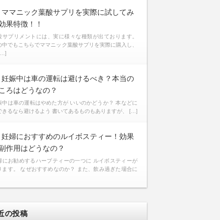
ママニック葉酸サプリを実際に試してみ
効果特徴！！
酸サプリメントには、実に様々な種類が出ております。
の中でもこちらでママニック葉酸サプリを実際に購入し、
[…]
妊娠中は車の運転は避けるべき？本当の
ころはどうなの？
娠中は車の運転はやめた方が いいのかどうか？ 本などに
できるなら避けるよう 書いてあるものもありますが、 […]
妊婦におすすめのルイボスティー！効果
副作用はどうなの？
婦にお勧めするハーブティーの一つに ルイボスティーが
ります。 なぜおすすめなのか？ また、飲み過ぎた場合に
近の投稿