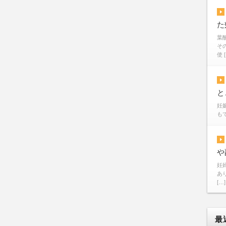
た
葉
そ
使 
と
妊
も
や
妊
あ
[…]
最