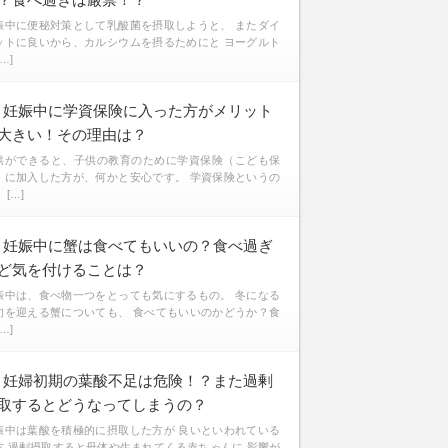
娠中に便秘対策として乳酸菌を摂取しようと、 またダイ
ットに良いから、カルシウムを摂るためにと ヨーグルト
[…]
妊娠中に学資保険に入った方がメリット
大きい！その理由は？
供ができると、子供の教育のために学資保険（こども保
）に加入した方が、何かと安心です。 学資保険というの
 […]
妊娠中に蟹は食べてもいいの？食べ過ぎ
ど気を付けることは？
娠中は、食べ物一つをとっても気にするもの。 冬になる
旬を迎える蟹についても、 食べてもいいのかどうか？食
[…]
妊婦初期の葉酸不足は危険！？また過剰
取するとどうなってしまうの？
娠中は葉酸を積極的に摂取した方が 良いといわれている
方 過剰摂取すると母体や生まれてくる赤ちゃんに 影響が