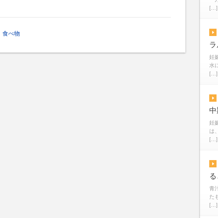
[…]
食べ物
ラ
妊
水
[…]
中
妊
は
[…]
る
青
た
[…]