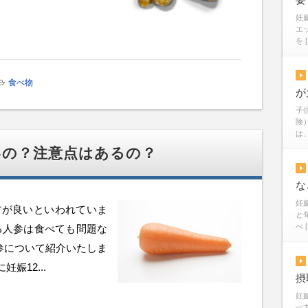
妊
エ
を 
食べ物
が
子
険
は、
いの？注意点はあるの？
な
妊
方が良いといわれていま
と
べ 
る人参は食べても問題な
参について紹介いたしま
娠12...
摂
妊
一