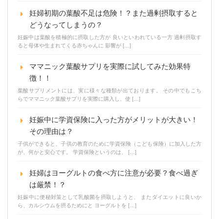
妊婦初期の葉酸不足は危険！？また過剰摂取すると
どうなってしまうの？
妊娠中は葉酸を積極的に摂取した方が 良いといわれている一方 過剰摂取す
ると母体や生まれてくる赤ちゃんに 影響が […]
ママニック葉酸サプリを実際に試してみた効果特
徴！！
葉酸サプリメントには、実に様々な種類が出ております。 その中でもこち
らでママニック葉酸サプリを実際に購入し、使 […]
妊娠中に学資保険に入った方がメリットが大きい！
その理由は？
子供ができると、子供の教育のために学資保険（こども保険）に加入した方
が、何かと安心です。 学資保険というのは、 […]
妊婦はヨーグルトの食べ方に注意が必要？食べ過ぎ
は厳禁！？
妊娠中に便秘対策として乳酸菌を摂取しようと、 またダイエットに良いか
ら、カルシウムを摂るためにと ヨーグルトを […]