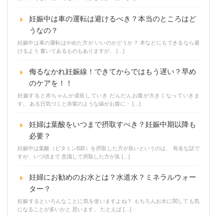
妊娠中は車の運転は避けるべき？本当のところはど
うなの？
妊娠中は車の運転はやめた方が いいのかどうか？ 本などにもできるなら避
けるよう 書いてあるものもありますが、 […]
侮るなかれ妊娠線！できてからではもう遅い？早め
のケアを！！
妊娠すると赤ちゃんが成長していき だんだんお腹が大きくなっていきま
す。 ある日気づくと赤紫のような線がお腹に・ […]
妊婦は葉酸をいつまで摂取すべき？妊娠中期以降も
必要？
妊娠中は葉酸（ビタミンB群）を摂取した方が良いというのは、 有名な話で
すが、いつ頃まで 意識して摂取した方が良 […]
妊婦にお勧めのお水とは？水道水？ミネラルウォー
ター？
妊娠するといろんなことに気を使いますよね？ もちろんお水に関しても気
になることが多いかと 思います。 たとえば […]