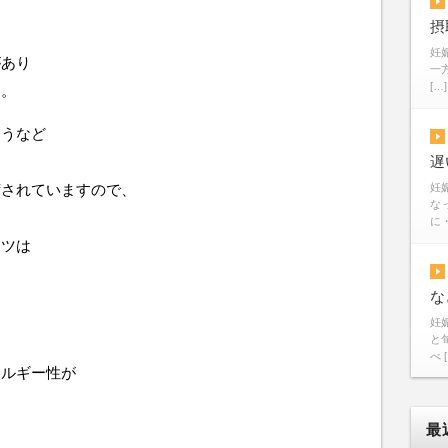
摂
妊
があり
一
[…]
す。
ょうなど
遅
荷されていますので、
妊
な
に・
ーツは
な
妊
と
べ 
レルギー性が
。
最