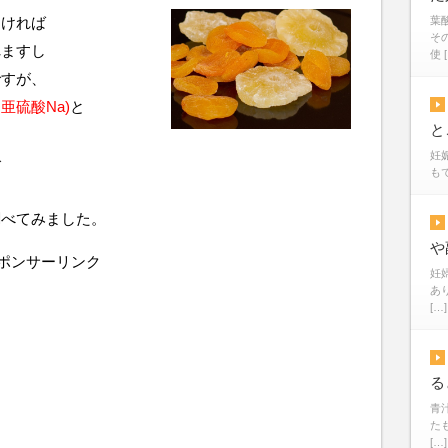
葉
なければ
そ
れますし
使 
ですが、
亜硫酸Na)
と
と
、
妊
で
も
調べてみました。
や
ポンサーリンク
妊
あ
[…]
る
青
た
[…]