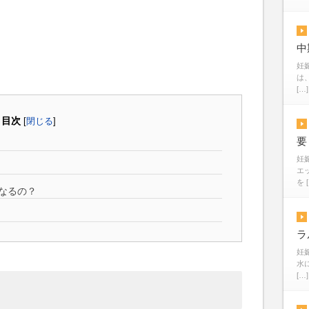
中
妊
は
[…]
目次
[
閉じる
]
要
妊
エ
を 
なるの？
ラ
妊
水
[…]