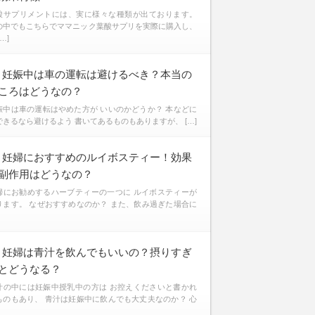
酸サプリメントには、実に様々な種類が出ております。
の中でもこちらでママニック葉酸サプリを実際に購入し、
[…]
妊娠中は車の運転は避けるべき？本当の
ころはどうなの？
娠中は車の運転はやめた方が いいのかどうか？ 本などに
できるなら避けるよう 書いてあるものもありますが、 […]
妊婦におすすめのルイボスティー！効果
副作用はどうなの？
婦にお勧めするハーブティーの一つに ルイボスティーが
ります。 なぜおすすめなのか？ また、飲み過ぎた場合に
妊婦は青汁を飲んでもいいの？摂りすぎ
とどうなる？
汁の中には妊娠中授乳中の方は お控えくださいと書かれ
ものもあり、 青汁は妊娠中に飲んでも大丈夫なのか？ 心