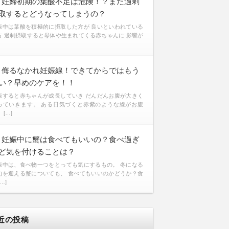
妊婦初期の葉酸不足は危険！？また過剰
取するとどうなってしまうの？
娠中は葉酸を積極的に摂取した方が 良いといわれている
方 過剰摂取すると母体や生まれてくる赤ちゃんに 影響が
侮るなかれ妊娠線！できてからではもう
い？早めのケアを！！
娠すると赤ちゃんが成長していき だんだんお腹が大きく
っていきます。 ある日気づくと赤紫のような線がお腹
 […]
妊娠中に蟹は食べてもいいの？食べ過ぎ
ど気を付けることは？
娠中は、食べ物一つをとっても気にするもの。 冬になる
旬を迎える蟹についても、 食べてもいいのかどうか？食
[…]
近の投稿