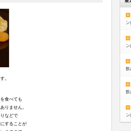
最
ン
ン
飲
ます。
飲
ツを食べても
題ありません。
ン
わりなどで
口にすることが