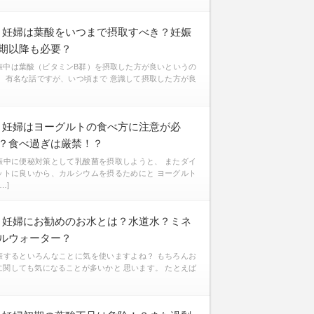
妊婦は葉酸をいつまで摂取すべき？妊娠
期以降も必要？
娠中は葉酸（ビタミンB群）を摂取した方が良いというの
、 有名な話ですが、いつ頃まで 意識して摂取した方が良
妊婦はヨーグルトの食べ方に注意が必
？食べ過ぎは厳禁！？
娠中に便秘対策として乳酸菌を摂取しようと、 またダイ
ットに良いから、カルシウムを摂るためにと ヨーグルト
[…]
妊婦にお勧めのお水とは？水道水？ミネ
ルウォーター？
娠するといろんなことに気を使いますよね？ もちろんお
に関しても気になることが多いかと 思います。 たとえば