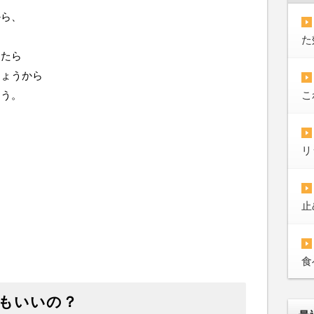
から、
た
したら
しょうから
ょう。
こ
リ
止
食
もいいの？