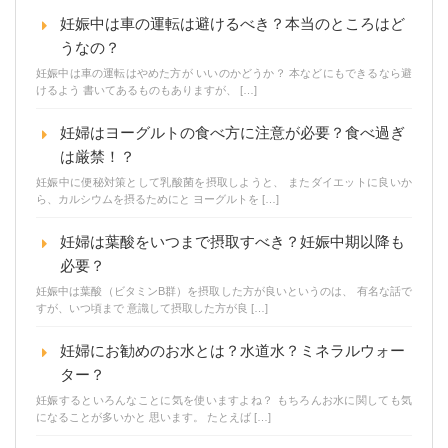
妊娠中は車の運転は避けるべき？本当のところはど
うなの？
妊娠中は車の運転はやめた方が いいのかどうか？ 本などにもできるなら避
けるよう 書いてあるものもありますが、 […]
妊婦はヨーグルトの食べ方に注意が必要？食べ過ぎ
は厳禁！？
妊娠中に便秘対策として乳酸菌を摂取しようと、 またダイエットに良いか
ら、カルシウムを摂るためにと ヨーグルトを […]
妊婦は葉酸をいつまで摂取すべき？妊娠中期以降も
必要？
妊娠中は葉酸（ビタミンB群）を摂取した方が良いというのは、 有名な話で
すが、いつ頃まで 意識して摂取した方が良 […]
妊婦にお勧めのお水とは？水道水？ミネラルウォー
ター？
妊娠するといろんなことに気を使いますよね？ もちろんお水に関しても気
になることが多いかと 思います。 たとえば […]