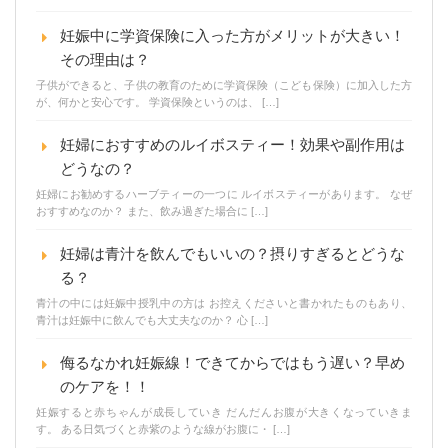
妊娠中に学資保険に入った方がメリットが大きい！
その理由は？
子供ができると、子供の教育のために学資保険（こども保険）に加入した方
が、何かと安心です。 学資保険というのは、 […]
妊婦におすすめのルイボスティー！効果や副作用は
どうなの？
妊婦にお勧めするハーブティーの一つに ルイボスティーがあります。 なぜ
おすすめなのか？ また、飲み過ぎた場合に […]
妊婦は青汁を飲んでもいいの？摂りすぎるとどうな
る？
青汁の中には妊娠中授乳中の方は お控えくださいと書かれたものもあり、
青汁は妊娠中に飲んでも大丈夫なのか？ 心 […]
侮るなかれ妊娠線！できてからではもう遅い？早め
のケアを！！
妊娠すると赤ちゃんが成長していき だんだんお腹が大きくなっていきま
す。 ある日気づくと赤紫のような線がお腹に・ […]