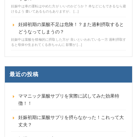
妊娠中は車の運転はやめた方が いいのかどうか？ 本などにもできるなら避
けるよう 書いてあるものもありますが、 […]
妊婦初期の葉酸不足は危険！？また過剰摂取すると
どうなってしまうの？
妊娠中は葉酸を積極的に摂取した方が 良いといわれている一方 過剰摂取す
ると母体や生まれてくる赤ちゃんに 影響が […]
最近の投稿
ママニック葉酸サプリを実際に試してみた効果特
徴！！
妊娠初期に葉酸サプリを摂らなかった！これって大
丈夫？