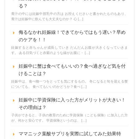
る？
青汁の中には妊娠中授乳中の方は お控えくださいと書かれたものもあり、
青汁は妊娠中に飲んでも大丈夫なのか？ 心 […]
侮るなかれ妊娠線！できてからではもう遅い？早め
のケアを！！
妊娠すると赤ちゃんが成長していき だんだんお腹が大きくなっていきま
す。 ある日気づくと赤紫のような線がお腹に・ […]
妊娠中に蟹は食べてもいいの？食べ過ぎなど気を付
けることは？
妊娠中は、食べ物一つをとっても気にするもの。 冬になると旬を迎える蟹
についても、 食べてもいいのかどうか？食べ […]
妊娠中に学資保険に入った方がメリットが大きい！
その理由は？
子供ができると、子供の教育のために学資保険（こども保険）に加入した方
が、何かと安心です。 学資保険というのは、 […]
ママニック葉酸サプリを実際に試してみた効果特